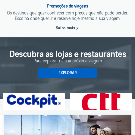
para/do
Promoções de viagens
Reino
Unido
Os destinos que quer conhecer com preços que não pode perder.
Escolha onde quer ir e reserve hoje mesmo a sua viagem.
Qualidade
de Serviço
Saiba mais
Descubra as lojas e restaurantes
Para explorar na sua próxima viagem
EXPLORAR